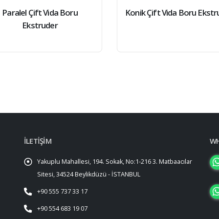
Paralel Çift Vida Boru
Konik Çift Vida Boru Ekstr
Ekstruder
İLETİŞİM
WH
Yakuplu Mahallesi, 194. Sokak, No:1-216 3. Matbaacılar
Sitesi, 34524 Beylikdüzü - İSTANBUL
+90 555 737 33 17
+90 554 683 19 07