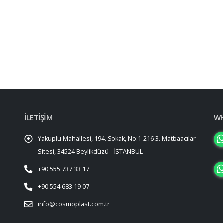
İLETİŞİM
WH
Yakuplu Mahallesi, 194. Sokak, No:1-216 3. Matbaacılar
Sitesi, 34524 Beylikdüzü - İSTANBUL
+90 555 737 33 17
+90 554 683 19 07
info@cosmoplast.com.tr