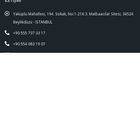
İLETİŞİM
Yakuplu Mahallesi, 194. Sokak, No:1-216 3. Matbaacılar Sitesi, 34524
Beylikdüzü - İSTANBUL
+90 555 737 33 17
+90 554 683 19 07
info@cosmoplast.com.tr
WHATSAPP İLETİŞİM HATTI
+90 555 737 33 17
+90 554 683 19 07