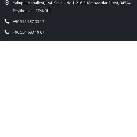
Yakuplu Mahallesi, 194. Sokak, No:1-216 3. Matbaacılar Sitesi, 34524
Beylikdüzü - İSTANBUL
+90 555 737 33 17
+90 554 683 19 07
info@cosmoplast.com.tr
WHATSAPP İLETİŞİM HATTI
+90 555 737 33 17
+90 554 683 19 07
© Copyright 2020. HR Cosmoplast Makina Tüm hakları saklıdır.